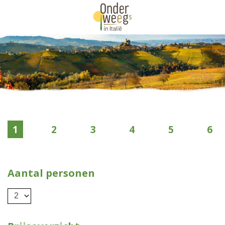
1
2
3
4
5
6
Aantal personen