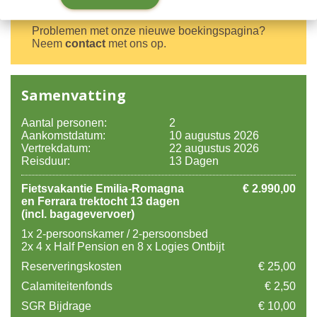
mogelijk contact met je op.
Problemen met onze nieuwe boekingspagina?
Neem
contact
met ons op.
Samenvatting
Aantal personen:
2
Aankomstdatum:
10 augustus 2026
Vertrekdatum:
22 augustus 2026
Reisduur:
13 Dagen
Fietsvakantie Emilia-Romagna
€ 2.990,00
en Ferrara trektocht 13 dagen
(incl. bagagevervoer)
1x 2-persoonskamer / 2-persoonsbed
2x 4 x Half Pension en 8 x Logies Ontbijt
Reserveringskosten
€ 25,00
Calamiteitenfonds
€ 2,50
SGR Bijdrage
€ 10,00