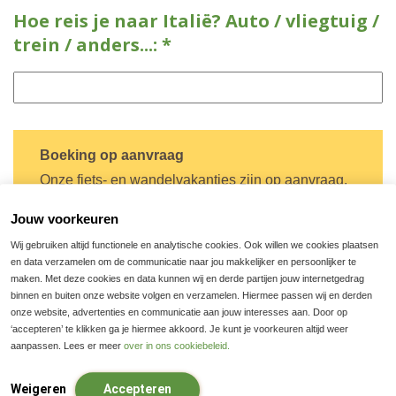
Hoe reis je naar Italië? Auto / vliegtuig /
trein / anders...: *
Boeking op aanvraag
Onze fiets- en wandelvakanties zijn op aanvraag.
Dit betekent dat wij vooraf niet kunnen aangeven
of deze reis met de gewenste aankomstdatum
Jouw voorkeuren
beschikbaar is.
Wij gebruiken altijd functionele en analytische cookies. Ook willen we cookies plaatsen
Zodra wij de boekingsaanvraag hebben
en data verzamelen om de communicatie naar jou makkelijker en persoonlijker te
ontvangen gaan wij direct voor je aan de slag. Zijn
maken. Met deze cookies en data kunnen wij en derde partijen jouw internetgedrag
alle onderdelen van de reis
binnen en buiten onze website volgen en verzamelen. Hiermee passen wij en derden
(overnachtingsadres(sen), huurfietsen, transfers
onze website, advertenties en communicatie aan jouw interesses aan. Door op
en bagagetransporten) beschikbaar dan ontvang
‘accepteren’ te klikken ga je hiermee akkoord. Je kunt je voorkeuren altijd weer
je de boekingsbevestiging/factuur binnen 10
aanpassen. Lees er meer
over in ons cookiebeleid.
werkdagen.
Is de reis niet beschikbaar dan nemen wij zo snel
Weigeren
Accepteren